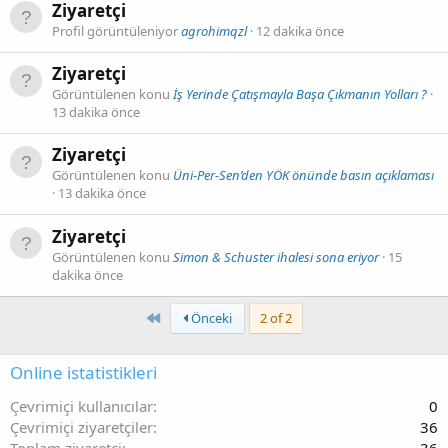
Ziyaretçi
Profil görüntüleniyor
agrohimqzl
12 dakika önce
Ziyaretçi
Görüntülenen konu
İş Yerinde Çatışmayla Başa Çıkmanın Yolları ?
13 dakika önce
Ziyaretçi
Görüntülenen konu
Üni-Per-Sen’den YÖK önünde basın açıklaması
13 dakika önce
Ziyaretçi
Görüntülenen konu
Simon & Schuster ihalesi sona eriyor
15
dakika önce
First
Önceki
2 of 2
Online istatistikleri
Çevrimiçi kullanıcılar
0
Çevrimiçi ziyaretçiler
36
Toplam ziyaretçi
36