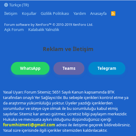
Türkçe (TR)
İletişim
Koşullar
Gizlilik Politikası
Yardım
Anasayfa
R
S
S
Forum software by XenForo™
© 2010-2019 XenForo Ltd.
Aşk Forum
Kalabalık Yalnızlık
Reklam ve İletişim
WhatsApp
Teams
Telegram
Yasal Uyarı: Forum Sitemiz; 5651 Sayılı Kanun kapsamında BTK
tarafından onaylı Yer Sağlayıcı'dır. Bu sebeple içerikleri kontrol etme ya
da araştırma yükümlülüğü yoktur. Üyeler yazdığı içeriklerden
sorumludur ve siteye üye olmak ile bu sorumluluğu kabul etmiş
sayılırlar. Sitemiz kar amacı gütmez, ücretsiz bilgi paylaşım merkezidir.
Hukuka ve mevzuata aykırı olduğunu düşündüğünüz içeriği
forumhizmeti@gmail.com
adresi ile iletişime geçerek bildirebilirsiniz.
Yasal süre içerisinde ilgili içerikler sitemizden kaldırılacaktır.