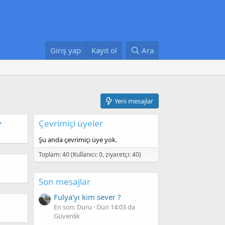
Giriş yap
Kayıt ol
Ara
Yeni mesajlar
Çevrimiçi üyeler
?
Şu anda çevrimiçi üye yok.
Toplam: 40 (Kullanıcı: 0, ziyaretçi: 40)
Son mesajlar
Fulya'yı kim sever ?
En son: Duru
Dün 14:03 da
Güvenlik