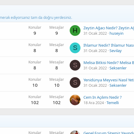
 merak ediyorsanız tam da doğru yerdesiniz.
Konular
Mesajlar
H
9
9
31 Ocak 2022
huseyin
Konular
Mesajlar
S
8
8
31 Ocak 2022
Sevilay
Konular
Mesajlar
S
8
8
31 Ocak 2022
Seksenler
Konular
Mesajlar
Yenidünya Meyvesi Nasıl Yetiş
S
10
10
31 Ocak 2022
Seksenler
Konular
Mesajlar
Cem In Açılımı Nedir ?
102
102
18 Ara 2024
Temelli
Konular
Mesajlar
Genel Forum Sitemiz Yayınd