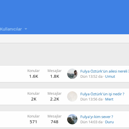
Kullanıcılar
Konular
Mesajlar
Fulya Öztürk'ün ailesi nereli 
1.6K
1.8K
Dün 13:52 da
Umut
Konular
Mesajlar
Fulya Öztürk'ün işi nedir ?
2K
2.2K
Dün 13:56 da
Mert
Konular
Mesajlar
Fulya'yı kim sever ?
571
748
Dün 14:03 da
Duru