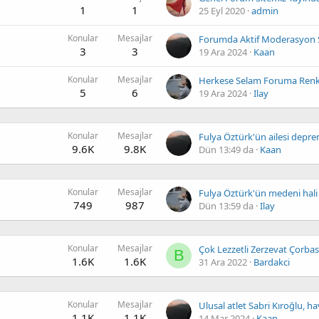
1
1
25 Eyl 2020
admin
Konular
Mesajlar
3
3
19 Ara 2024
Kaan
Konular
Mesajlar
5
6
19 Ara 2024
Ilay
Konular
Mesajlar
9.6K
9.8K
Dün 13:49 da
Kaan
Konular
Mesajlar
Fulya Öztürk'ün medeni hali 
749
987
Dün 13:59 da
Ilay
Konular
Mesajlar
Çok Lezzetli Zerzevat Çorbas
B
1.6K
1.6K
31 Ara 2022
Bardakci
Konular
Mesajlar
1.1K
1.1K
14 Mar 2024
Kaan