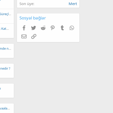
Son üye
Mert
Forumda Aktif Moderasyon Süreçlerinin Gözden Geçirilmesi
Sosyal bağlar
Facebook
Twitter
Reddit
Pinterest
Tumblr
WhatsApp
Herkese Selam Foruma Renk Katmak Için Buradayım
E-posta
Link
Fulya Öztürk'ün ailesi depremde ne oldu ?
nedir ?
ı
Ulusal atlet Sabri Kıroğlu, havaalanında karşılandı