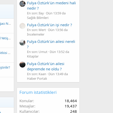
Fulya Öztürk'ün medeni hali
nedir ?
En son: Ilay
Dün 13:59 da
Sağlık Bilimleri
Zeytin Ağacı Nedir? Zeytin Ağacı Nasıl Yetiştirilir?
Fulya Öztürk'ün işi nedir ?
En son: Mert
Dün 13:56 da
İncelemeler
Ihlamur Nedir? Ihlamur Nasıl Yetiştirilir?
Fulya Öztürk'ün ailesi nereli
?
En son: Umut
Dün 13:52 da
Melisa Bitkisi Nedir? Melisa Bitkisi Yetiştirmek
Kitaplar
Fulya Öztürk'ün ailesi
tirilir?
depremde ne oldu ?
En son: Kaan
Dün 13:49 da
Haber Portalı
Forum istatistikleri
Konular
18,464
Mesajlar
19,437
Kullanıcılar
248
a