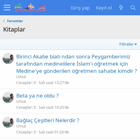
Giriş yap
Kayıt ol
Forumlar
Kitaplar
Filtreler
Birinci Akabe biatı ndan sonra Peygamberimiz
tarafından medinelilere İslam'ı öğretmek için
Medine'ye gönderilen öğretmen sahabe kimdir ?
Umut
Cevaplar
0
Salı saat 13:27'de
Beta ya ne oldu ?
Umut
Cevaplar
0
Salı saat 10:25'de
Bağlaç Çeşitleri Nelerdir ?
Umut
Cevaplar
0
Salı saat 01:26'de