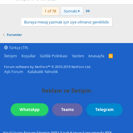
Last
1 of 78
Sonraki
Buraya mesaj yazmak için üye olmanız gereklidir.
Forumlar
Türkçe (TR)
İletişim
Koşullar
Gizlilik Politikası
Yardım
Anasayfa
R
S
S
Forum software by XenForo™
© 2010-2019 XenForo Ltd.
Aşk Forum
Kalabalık Yalnızlık
Reklam ve İletişim
WhatsApp
Teams
Telegram
Yasal Uyarı: Forum Sitemiz; 5651 Sayılı Kanun kapsamında BTK