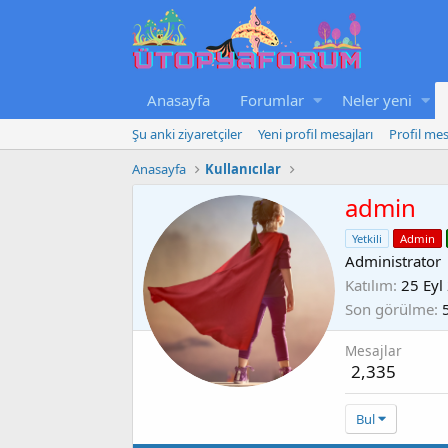
Anasayfa
Forumlar
Neler yeni
Şu anki ziyaretçiler
Yeni profil mesajları
Profil mes
Anasayfa
Kullanıcılar
admin
Yetkili
Admin
Administrator
Katılım
25 Eyl
Son görülme
Mesajlar
2,335
Bul