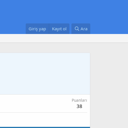
Giriş yap
Kayıt ol
Ara
Puanları
38