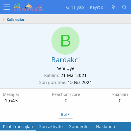
Giriş yap
Kayıt ol
Kullanıcılar
B
Bardakci
Yeni Üye
Katılım
21 Mar 2021
Son görülme
15 Nis 2021
Mesajlar
Reaction score
Puanları
1,643
0
0
Bul
Profil mesajları
Son aktivite
Gönderiler
Hakkında