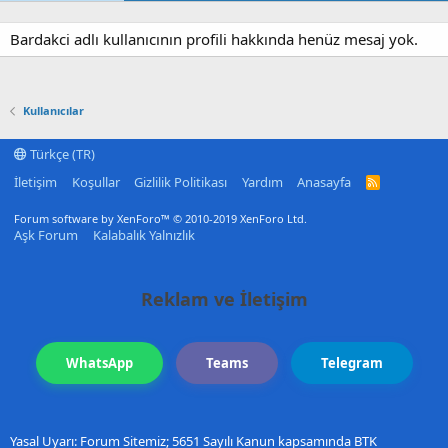
Bardakci adlı kullanıcının profili hakkında henüz mesaj yok.
Kullanıcılar
Türkçe (TR)
İletişim
Koşullar
Gizlilik Politikası
Yardım
Anasayfa
R
S
S
Forum software by XenForo™
© 2010-2019 XenForo Ltd.
Aşk Forum
Kalabalık Yalnızlık
Reklam ve İletişim
WhatsApp
Teams
Telegram
Yasal Uyarı: Forum Sitemiz; 5651 Sayılı Kanun kapsamında BTK