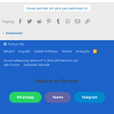
Cevap yazmak için giriş yap yada kayıt ol.
Facebook
Twitter
Reddit
Pinterest
Tumblr
WhatsApp
E-posta
Link
Paylaş:
İncelemeler
Türkçe (TR)
İletişim
Koşullar
Gizlilik Politikası
Yardım
Anasayfa
R
S
S
Forum software by XenForo™
© 2010-2019 XenForo Ltd.
Aşk Forum
Kalabalık Yalnızlık
Reklam ve İletişim
WhatsApp
Teams
Telegram