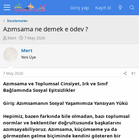
Giriş yap
Kayıt ol
İncelemeler
Azımsama ne demek e ödev ?
K
B
Mert
7 May 2026
o
a
n
ş
Mert
u
l
Yeni Üye
y
a
u
n
b
g
7 May 2026
#1
a
ı
ş
ç
Azımsama ve Toplumsal Cinsiyet, Irk ve Sınıf
l
t
Bağlamında Sosyal Eşitsizlikler
a
a
t
r
Giriş: Azımsamanın Sosyal Yaşamımıza Yansıyan Yükü
a
i
n
h
Hepimiz, bazen farkında bile olmadan, bazı toplumsal
i
normlar ve beklentiler doğrultusunda başkalarını
azımsayabiliyoruz. Azımsama, küçümseme ya da
görmezden gelme biçiminde kendini gösteren bir