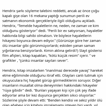
Hendrix şarkı söyleme talebini reddetti, ancak az önce çoğu
kapalı gişe olan 16 mekana yaptığı sunumun perili ev
satmanın ekonomik gerçekleriyle ilgili olduğunu açıkladı.
Hendrix, “Temelde hayaletlerin ne, neden, ne zaman ve kim
olduğunu gösteriyor” dedi. “Perili bir ev satıyorsan, hayaletler
hakkında bilgi sahibi olmalısın. Ve böylece hayaletlerin
hikayesi boyunca devam ediyor.” (Görünüşe göre her zaman
ölü insanlar gibi görünmüyorlardı; eskiden yanan saman
yığınlarına benziyorlardı. Kimin aklına gelirdi?) Slayt gösterisi
film afişleri, kitap kapakları, “kötü küçük resim” içerir. ” ve
grafikler , “çünkü insanlar sayıları sever”.
Hendrix, kitap imzalarken “inanılmaz derecede yavaş” hareket
etme eğiliminde olduğunu itiraf etti. Olayları canlı tutmak için
okuyuculara hiç hayalet görüp görmediklerini soruyor. Diğer
insanların musallat olma deneyimleri hakkındaki hikayeler
“rüya gibidir” dedi. “Bunları yaşayan kişi için çok şey ifade
ediyorlar ama bir kez duyunca gerçekten sıkıcı oluyorlar.”
Sözlerine şöyle devam etti: “Benden kendisi ve sekiz yıldır ölü
olan ağabeyi için kitabını imzalamamı isteyen biri vardı. yıl.