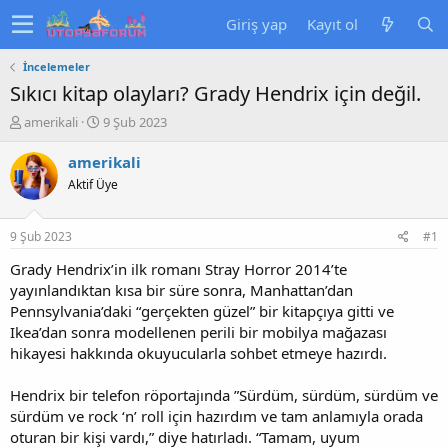
Giriş yap
Kayıt ol
İncelemeler
Sıkıcı kitap olayları? Grady Hendrix için değil.
K
B
amerikali
9 Şub 2023
o
a
n
ş
amerikali
u
l
Aktif Üye
y
a
u
n
b
g
9 Şub 2023
#1
a
ı
ş
ç
Grady Hendrix’in ilk romanı Stray Horror 2014’te
l
t
yayınlandıktan kısa bir süre sonra, Manhattan’dan
a
a
Pennsylvania’daki “gerçekten güzel” bir kitapçıya gitti ve
t
r
Ikea’dan sonra modellenen perili bir mobilya mağazası
a
i
hikayesi hakkında okuyucularla sohbet etmeye hazırdı.
n
h
i
Hendrix bir telefon röportajında ”Sürdüm, sürdüm, sürdüm ve
sürdüm ve rock ‘n’ roll için hazırdım ve tam anlamıyla orada
oturan bir kişi vardı,” diye hatırladı. “Tamam, uyum