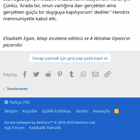
Çünkü, ‘Arada bir, onun varlığına dair gerçekten ama
gerçekten güçlü bir duyguya kapılıyorum’ dediler.” Hendrix
memnuniyetle kabul etti.
Elisabeth Egan, kitap inceleme editörü ve A Window Opens’ın
yazarıdır.
Cevap yazmak için giriş yap yada kayıt ol.
Facebook
Twitter
Reddit
Pinterest
Tumblr
WhatsApp
E-posta
Link
Paylaş:
İncelemeler
Türkçe (TR)
İletişim
Koşullar
Gizlilik Politikası
Yardım
Anasayfa
R
S
S
Forum software by XenForo™
© 2010-2019 XenForo Ltd.
Aşk Forum
Kalabalık Yalnızlık