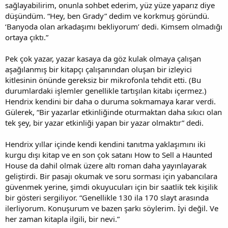
sağlayabilirim, onunla sohbet ederim, yüz yüze yaparız diye
düşündüm. “Hey, ben Grady” dedim ve korkmuş göründü.
‘Banyoda olan arkadaşımı bekliyorum’ dedi. Kimsem olmadığı
ortaya çıktı.”
Pek çok yazar, yazar kasaya da göz kulak olmaya çalışan
aşağılanmış bir kitapçı çalışanından oluşan bir izleyici
kitlesinin önünde gereksiz bir mikrofonla tehdit etti. (Bu
durumlardaki işlemler genellikle tartışılan kitabı içermez.)
Hendrix kendini bir daha o duruma sokmamaya karar verdi.
Gülerek, “Bir yazarlar etkinliğinde oturmaktan daha sıkıcı olan
tek şey, bir yazar etkinliği yapan bir yazar olmaktır” dedi.
Hendrix yıllar içinde kendi kendini tanıtma yaklaşımını iki
kurgu dışı kitap ve en son çok satanı How to Sell a Haunted
House da dahil olmak üzere altı roman daha yayınlayarak
geliştirdi. Bir pasajı okumak ve soru sorması için yabancılara
güvenmek yerine, şimdi okuyucuları için bir saatlik tek kişilik
bir gösteri sergiliyor. “Genellikle 130 ila 170 slayt arasında
ilerliyorum. Konuşurum ve bazen şarkı söylerim. İyi değil. Ve
her zaman kitapla ilgili, bir nevi.”