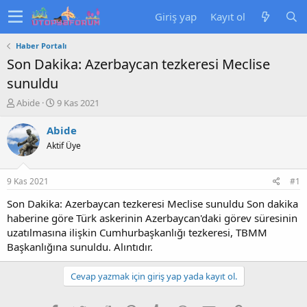
Giriş yap
Kayıt ol
Haber Portalı
Son Dakika: Azerbaycan tezkeresi Meclise
sunuldu
K
B
Abide
9 Kas 2021
o
a
n
ş
Abide
u
l
Aktif Üye
y
a
u
n
b
g
9 Kas 2021
#1
a
ı
ş
ç
Son Dakika: Azerbaycan tezkeresi Meclise sunuldu Son dakika
l
t
haberine göre Türk askerinin Azerbaycan'daki görev süresinin
a
a
uzatılmasına ilişkin Cumhurbaşkanlığı tezkeresi, TBMM
t
r
Başkanlığına sunuldu. Alıntıdır.
a
i
n
h
i
Cevap yazmak için giriş yap yada kayıt ol.