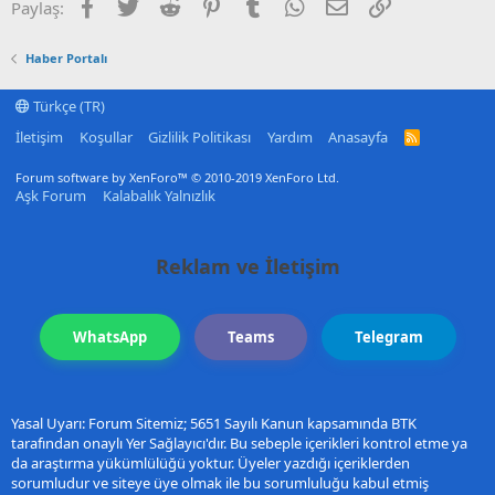
Facebook
Twitter
Reddit
Pinterest
Tumblr
WhatsApp
E-posta
Link
Paylaş:
Haber Portalı
Türkçe (TR)
İletişim
Koşullar
Gizlilik Politikası
Yardım
Anasayfa
R
S
S
Forum software by XenForo™
© 2010-2019 XenForo Ltd.
Aşk Forum
Kalabalık Yalnızlık
Reklam ve İletişim
WhatsApp
Teams
Telegram
Yasal Uyarı: Forum Sitemiz; 5651 Sayılı Kanun kapsamında BTK
tarafından onaylı Yer Sağlayıcı'dır. Bu sebeple içerikleri kontrol etme ya
da araştırma yükümlülüğü yoktur. Üyeler yazdığı içeriklerden
sorumludur ve siteye üye olmak ile bu sorumluluğu kabul etmiş