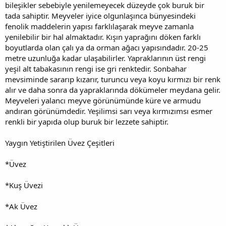
bileşikler sebebiyle yenilemeyecek düzeyde çok buruk bir
tada sahiptir. Meyveler iyice olgunlaşınca bünyesindeki
fenolik maddelerin yapısı farklılaşarak meyve zamanla
yenilebilir bir hal almaktadır. Kışın yaprağını döken farklı
boyutlarda olan çalı ya da orman ağacı yapısındadır. 20-25
metre uzunluğa kadar ulaşabilirler. Yapraklarının üst rengi
yeşil alt tabakasının rengi ise gri renktedir. Sonbahar
mevsiminde sararıp kızarır, turuncu veya koyu kırmızı bir renk
alır ve daha sonra da yapraklarında dökümeler meydana gelir.
Meyveleri yalancı meyve görünümünde küre ve armudu
andıran görünümdedir. Yeşilimsi sarı veya kırmızımsı esmer
renkli bir yapıda olup buruk bir lezzete sahiptir.
Yaygın Yetiştirilen Üvez Çeşitleri
*Üvez
*Kuş Üvezi
*Ak Üvez