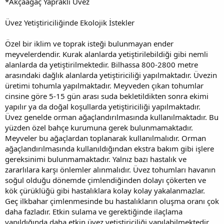
*Akçaağaç Yapraklı Üvez
Üvez Yetiştiriciliğinde Ekolojik İstekler
Özel bir iklim ve toprak isteği bulunmayan ender
meyvelerdendir. Kurak alanlarda yetiştirilebildiği gibi nemli
alanlarda da yetiştirilmektedir. Bilhassa 800-2800 metre
arasındaki dağlık alanlarda yetiştiriciliği yapılmaktadır. Üvezin
üretimi tohumla yapılmaktadır. Meyveden çıkan tohumlar
cinsine göre 5-15 gün arası suda bekletildikten sonra ekimi
yapılır ya da doğal koşullarda yetiştiriciliği yapılmaktadır.
Üvez genelde orman ağaçlandırılmasında kullanılmaktadır. Bu
yüzden özel bahçe kurumuna gerek bulunmamaktadır.
Meyveler bu ağaçlardan toplanarak kullanılmalıdır. Orman
ağaçlandırılmasında kullanıldığından ekstra bakım gibi işlere
gereksinimi bulunmamaktadır. Yalnız bazı hastalık ve
zararlılara karşı önlemler alınmalıdır. Üvez tohumları havanın
soğul olduğu dönemde çimlendiğinden dolayı çökerten ve
kök çürüklüğü gibi hastalıklara kolay kolay yakalanmazlar.
Geç ilkbahar çimlenmesinde bu hastalıkların oluşma oranı çok
daha fazladır. Etkin sulama ve gerektiğinde ilaçlama
yapıldığında daha etkin üvez yetiştiriciliği yapılabilmektedir.