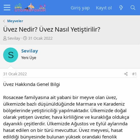
Giriş yap
Kayıt ol
Meyveler
Üvez Nedir? Üvez Nasıl Yetiştirilir?
K
B
Sevilay
31 Ocak 2022
o
a
n
ş
Sevilay
S
u
l
Yeni Üye
y
a
u
n
b
g
31 Ocak 2022
#1
a
ı
ş
ç
Üvez Hakkında Genel Bilgi
l
t
a
a
Rosaceae familyasına ait yabani bir meyve olan üvez,
t
r
ülkemizde bazlı düşünüldüğünde Marmara ve Karadeniz
a
i
bölgelerinde yetiştiriciliği yapılmaktadır. Ülkemizde doğal
n
h
olarak yetişen üvezler, hava kirliliğine ve kuraklığa oldukça
i
dayanıklı çeşitlerdir. Ülkemizde Ağustos ve Eylül aylarında
hasat edilen on bir türü mevcuttur. Üvez meyvesi, hasat
edildiği bünyesinde bulunan yüksek orandaki fenolik