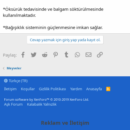
*Öksürük tedavisinde ve balgam söktürülmesinde
kullanılmaktadır.
*Bağışıklık sisteminin güçlenmesine imkan sağlar.
Cevap yazmak için giriş yap yada kayıt ol.
Facebook
Twitter
Reddit
Pinterest
Tumblr
WhatsApp
E-posta
Link
Paylaş:
Meyveler
Türkçe (TR)
İletişim
Koşullar
Gizlilik Politikası
Yardım
Anasayfa
R
S
S
Forum software by XenForo™
© 2010-2019 XenForo Ltd.
Aşk Forum
Kalabalık Yalnızlık
Reklam ve İletişim