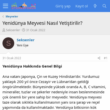
Giriş yap
Kayıt ol
Meyveler
Yenidünya Meyvesi Nasıl Yetiştirilir?
K
B
Seksenler
31 Ocak 2022
o
a
n
ş
Seksenler
S
u
l
Yeni Üye
y
a
u
n
b
g
31 Ocak 2022
#1
a
ı
ş
ç
Yenidünya Hakkında Genel Bilgi
l
t
a
a
Ana vatanı Japonya, Çin ve Kuzey Hindistan’dır. Yurdumuz
t
r
yaklaşık 200 yıl önce Cezayir ve Lübnan’dan geldiği
a
i
öngörülmektedir. Bünyesinde yüksek oranda A, B, C vitamini,
n
h
mineraller, tuzlar ve şekerler nedeniyle insan beslenmesinde
i
çok önemli bir yere sahip bir meyvedir. Yenidünya meyvesi
taze olarak sıklıkla kullanılmasının yanı sıra şarap ve reçel
yapımında da kullanılmaktadır. Yenidünya bitkisinin kök