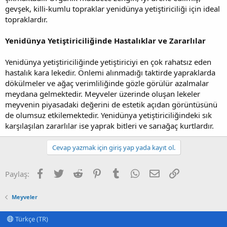
gevşek, killi-kumlu topraklar yenidünya yetiştiriciliği için ideal
topraklardır.
Yenidünya Yetiştiriciliğinde Hastalıklar ve Zararlılar
Yenidünya yetiştiriciliğinde yetiştiriciyi en çok rahatsız eden
hastalık kara lekedir. Önlemi alınmadığı taktirde yapraklarda
dökülmeler ve ağaç verimliliğinde gözle görülür azalmalar
meydana gelmektedir. Meyveler üzerinde oluşan lekeler
meyvenin piyasadaki değerini de estetik açıdan görüntüsünü
de olumsuz etkilemektedir. Yenidünya yetiştiriciliğindeki sık
karşılaşılan zararlılar ise yaprak bitleri ve sarıağaç kurtlardır.
Cevap yazmak için giriş yap yada kayıt ol.
Facebook
Twitter
Reddit
Pinterest
Tumblr
WhatsApp
E-posta
Link
Paylaş:
Meyveler
Türkçe (TR)