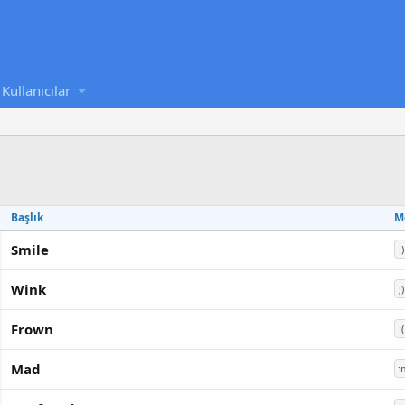
Kullanıcılar
Başlık
M
Smile
:)
Wink
;)
Frown
:(
Mad
: