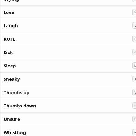
Love
:
Laugh
:
ROFL
:
Sick
:
Sleep
:
Sneaky
:
Thumbs up
(y
Thumbs down
(
Unsure
:
Whistling
: