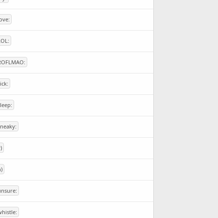
love:
LOL:
ROFLMAO:
sick:
sleep:
sneaky:
)
n)
unsure:
whistle: