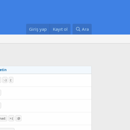
Giriş yap
Kayıt ol
Ara
etin
:-)
(:
mad:
>:(
:@