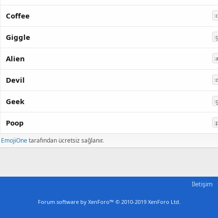
Coffee
:
Giggle
:
Alien
:
Devil
:
Geek
:
Poop
:
r
EmojiOne
tarafından ücretsiz sağlanır.
İletişim
Forum software by XenForo™
© 2010-2019 XenForo Ltd.