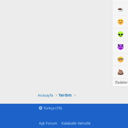
İfadele
Anasayfa
Yardım
Türkçe (TR)
Aşk Forum
Kalabalık Yalnızlık