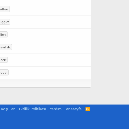
coffee:
giggle:
alien:
devilish:
geek:
poop:
Koşullar
Gizlilik Politikası
Yardım
Anasayfa
R
S
S