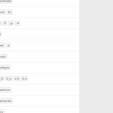
confused:
cool:
8-)
p
:P
:-p
:-P
D
eek:
:o
oops:
rolleyes:
_O
O_o
o.O
O.o
cautious:
censored:
cry: