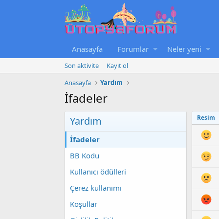
Anasayfa
Forumlar
Neler yeni
Son aktivite
Kayıt ol
Anasayfa
Yardım
İfadeler
Resim
Yardım
İfadeler
BB Kodu
Kullanıcı ödülleri
Çerez kullanımı
Koşullar