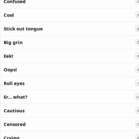
Confused
:
Cool
:
Stick out tongue
:
Big grin
:
Eek!
:
Oops!
:
Roll eyes
:
Er... what?
o
Cautious
:
Censored
:
Crying
: